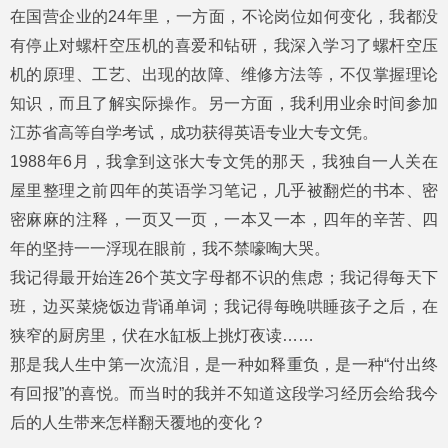
在国营企业的24年里，一方面，不论岗位如何变化，我都没
有停止对螺杆空压机的喜爱和钻研，我深入学习了螺杆空压
机的原理、工艺、出现的故障、维修方法等，不仅掌握理论
知识，而且了解实际操作。另一方面，我利用业余时间参加
江苏省高等自学考试，成功获得英语专业大专文凭。
1988年6月，我拿到这张大专文凭的那天，我独自一人关在
屋里整理之前四年的英语学习笔记，几乎被翻烂的书本、密
密麻麻的注释，一页又一页，一本又一本，四年的辛苦、四
年的坚持一一浮现在眼前，我不禁嚎啕大哭。
我记得最开始连26个英文字母都不识的焦虑；我记得每天下
班，边买菜烧饭边背诵单词；我记得每晚哄睡孩子之后，在
狭窄的厨房里，伏在水缸板上挑灯夜读……
那是我人生中第一次流泪，是一种如释重负，是一种“付出终
有回报”的喜悦。而当时的我并不知道这段学习经历会给我今
后的人生带来怎样翻天覆地的变化？