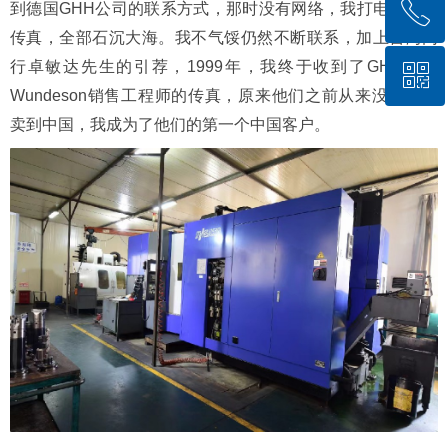
ꂅ
到德国GHH公司的联系方式，那时没有网络，我打电话、发
回到顶部
传真，全部石沉大海。我不气馁仍然不断联系，加上台湾同
行卓敏达先生的引荐，1999年，我终于收到了GHH一位
ꀥ
400-885-0799
Wundeson销售工程师的传真，原来他们之前从来没把产品
卖到中国，我成为了他们的第一个中国客户。
微信二维码