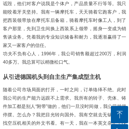
诋毁，他们对客户说我是个体户，产品质量不行等等。我只
能咬着牙关坚持。我有一辆摩托车，天天骑着它跑客户，我
把西装领带放在摩托车后备箱，骑着摩托车时像工人，到了
客户那里，先到卫生间换上西装系上领带，摇身一变成为销
售谈业务。凭着我的专业知识储备和耐力，我逐渐赢得了一
家又一家客户的信任。
功夫不负有心人，1996年，我公司销售额超过200万，利润
40多万。我总算可以稍微松口气。
从引进德国机头到自主生产集成型主机
随着公司市场局面的打开，一时之间，订单络绎不绝。此时
我公司的生产能力远跟不上需求。我所有的转子、壳体、铸
件加工都是别人“附带”做的，他们一旦没时间做，我公司就得
ꁸ
停摆。怎么办？我把目光转向国外。我有空就去无锡图书馆
找空压机相关的外文书看。有一天，我在一本英文杂志上找