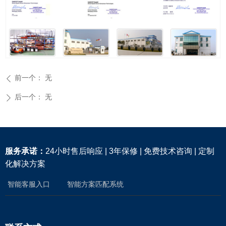
前一个：
无
ꄴ
后一个：
无
ꄲ
服务承诺：
24小时售后响应 | 3年保修 | 免费技术咨询 | 定制
化解决方案
智能客服入口
智能方案匹配系统