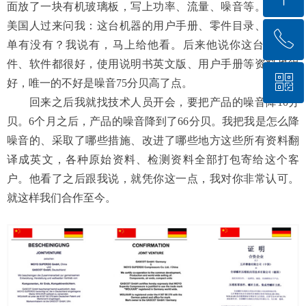
面放了一块有机玻璃板，写上功率、流量、噪音等。有一个
美国人过来问我：这台机器的用户手册、零件目录、备件清
ꂅ
回到顶部
单有没有？我说有，马上给他看。后来他说你这台机器硬
件、软件都很好，使用说明书英文版、用户手册等资料也很
ꀥ
400-885-0799
好，唯一的不好是噪音75分贝高了点。
回来之后我就找技术人员开会，要把产品的噪音降10分
贝。6个月之后，产品的噪音降到了66分贝。我把我是怎么降
微信二维码
噪音的、采取了哪些措施、改进了哪些地方这些所有资料翻
译成英文，各种原始资料、检测资料全部打包寄给这个客
户。他看了之后跟我说，就凭你这一点，我对你非常认可。
就这样我们合作至今。