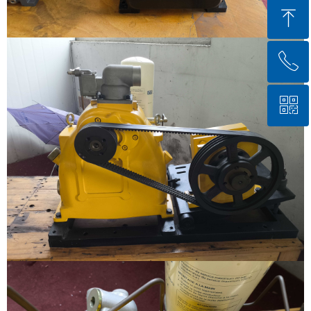
ꁸ
ꂅ
回到顶部
ꀥ
400-885-0799
微信二维码