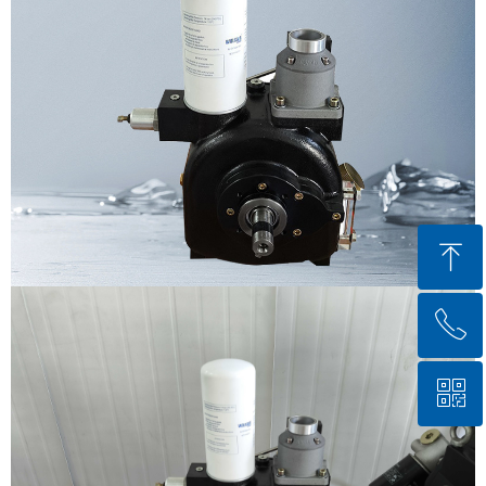
ꁸ
ꂅ
回到顶部
ꀥ
400-885-0799
微信二维码