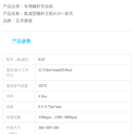
产品分类：专用螺杆空压机
产品名称：集成型螺杆主机K10一体式
品牌：五洋赛德
产品参数
型号（集成型）
K10
最高/最小工作
12.5/5(m³/min@8.6bar)
压力
最高排气温度
105℃
功率
4.5kw
流量
0.5~0.75m³/min
转速范围
3100rpm；2500~3600rpm
外形尺寸
360×300×500
（mm）